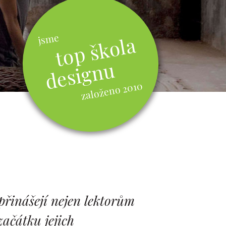
jsme
top škola
designu
založeno 2010
přinášejí nejen lektorům
ačátku jejich