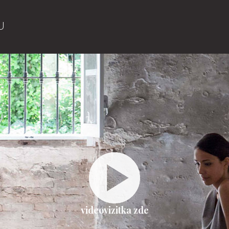
U
videovizitka zde