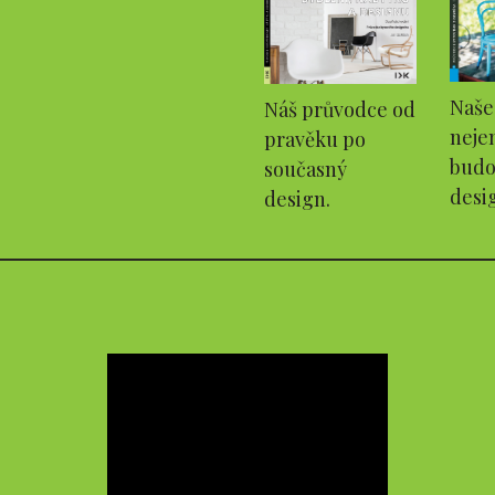
Naše
Náš průvodce od
neje
pravěku po
budo
současný
desi
design.