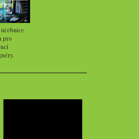
 učebnice
n pro
ucí
gnéry.