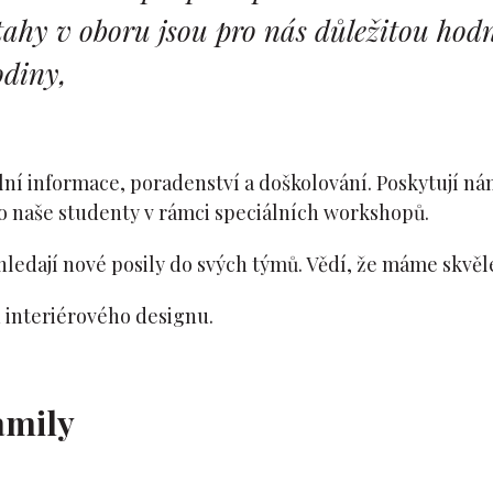
ztahy v oboru jsou pro nás důležitou hod
odiny,
lní informace, poradenství a doškolování. Poskytují nám
 naše studenty v rámci speciálních workshopů.
 hledají nové posily do svých týmů. Vědí, že máme skvě
u interiérového designu.
amily