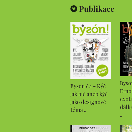
Publikace
Byson
Byson č.1 - Kýč
Etno
jak bič aneb kýč
exot
jako designové
dálk
téma ..
..