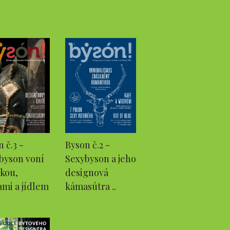
Byson č.2 -
 č.3 -
Sexybyson a jeho
byson voní
designová
ikou,
kámasútra ..
ami a jídlem