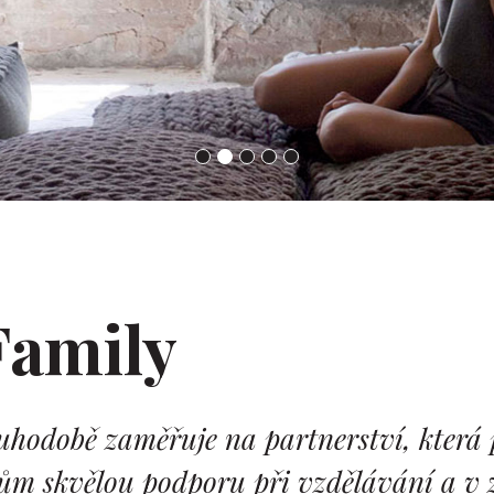
Family
uhodobě zaměřuje na partnerství, která 
ům skvělou podporu při vzdělávání a v z