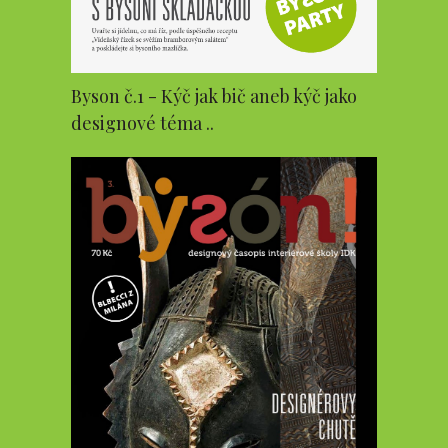
Byson č.1 - Kýč jak bič aneb kýč jako
designové téma ..