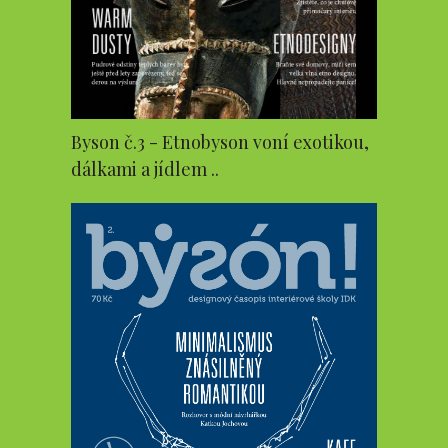
Byson č.3 - Etnobyson voní exotikou,
dálkami a jídlem ..