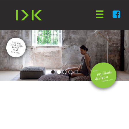
Nový kurz
INTERIÉROVÝ DESIGN
už od
26. 9. 2026
jsme
top škola
designu
založeno 2010