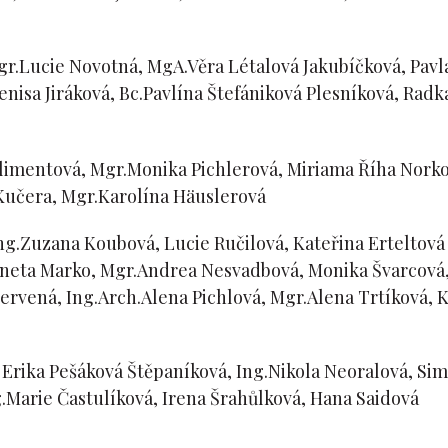
Mgr.Lucie Novotná, MgA.Věra Létalová Jakubíčková, Pavl
isa Jiráková, Bc.Pavlína Štefániková Plesníková, Radka
limentová, Mgr.Monika Pichlerová, Miriama Říha Norkov
 Kučera, Mgr.Karolína Häuslerová
 Ing.Zuzana Koubová, Lucie Ručilová, Kateřina Erteltov
aneta Marko, Mgr.Andrea Nesvadbová, Monika Švarcová,
Červená, Ing.Arch.Alena Pichlová, Mgr.Alena Trtíková,
, Erika Pešáková Štěpaníková, Ing.Nikola Neoralová, S
g.Marie Častulíková, Irena Šrahůlková, Hana Saidová