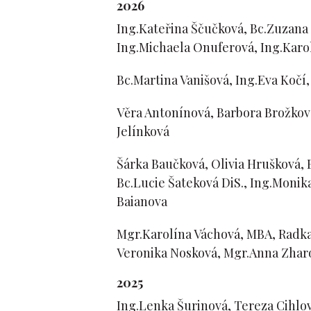
2026
Ing.Kateřina Ščučková, Bc.Zuzana 
Ing.Michaela Onuferová, Ing.Karo
Bc.Martina Vanišová, Ing.Eva Kočí
Věra Antonínová, Barbora Brožkov
Jelínková
Šárka Baučková, Olivia Hrušková, 
Bc.Lucie Šateková DiS., Ing.Monik
Baianova
Mgr.Karolína Váchová, MBA, Radka
Veronika Nosková, Mgr.Anna Zhar
2025
Ing.Lenka Šurinová, Tereza Cihlov