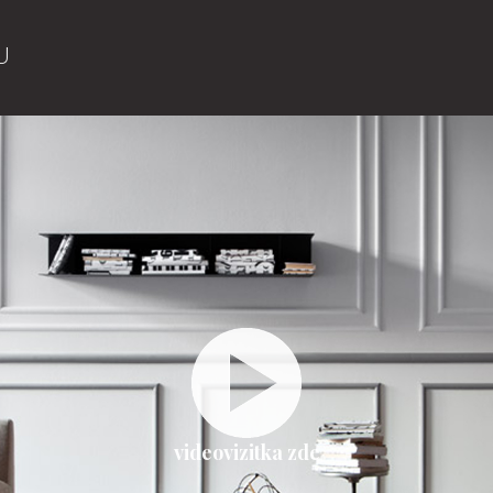
U
videovizitka zde