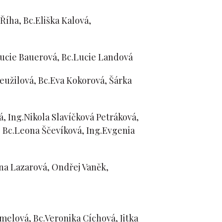
Říha, Bc.Eliška Kalová,
Lucie Bauerová, Bc.Lucie Landová
eužilová, Bc.Eva Kokorová, Šárka
, Ing.Nikola Slavíčková Petráková,
, Bc.Leona Ščevíková, Ing.Evgenia
na Lazarová, Ondřej Vaněk,
melová, Bc.Veronika Cíchová, Jitka