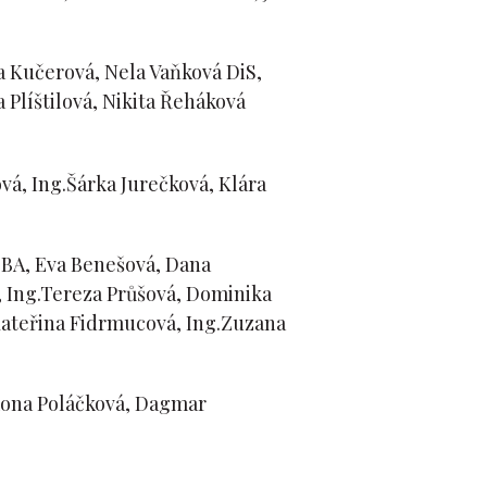
a Kučerová, Nela Vaňková DiS,
 Plíštilová, Nikita Řeháková
á, Ing.Šárka Jurečková, Klára
á BA, Eva Benešová, Dana
 Ing.Tereza Průšová, Dominika
 Kateřina Fidrmucová, Ing.Zuzana
imona Poláčková, Dagmar