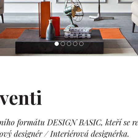
venti
jního formátu DESIGN BASIC, kteří se re
rový designér / Interiérová designérka.