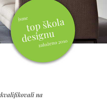
jsme
top škola
designu
založeno 2010
kvalifikovali na