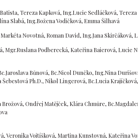
Batista, Tereza Kapková, Ing.Lucie Sedláčková, Tereza 
lína Slabá, Ing.Božena Vodičková, Emma Šilhavá
, Markéta Novotná, Roman David, Ing.Jana Skirčáková, 
á, Mgr.Ruslana Podberecká, Kateřina Baierová, Lucie N
Bc.Jaroslava Bůnová, Bc.Nicol Dunčko, Ing.Nina Durišová
a Šebestová Ph.D., Nikol Lingerová, Bc.Lucia Krajíčková
 Brožová, Ondřej Matějček, Klára Chmůre, Bc.Magdale
ova
á, Veronika Vojtíšková, Martina Kunstovná, Kateřina Vo